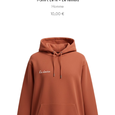
T-Shirt Le N – Le Nîmois
Homme
10,00
€