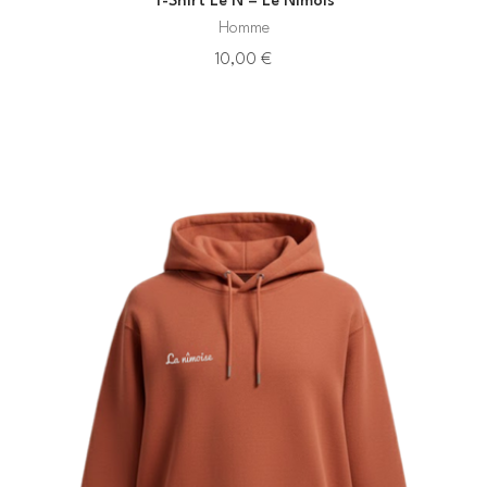
T-Shirt Le N – Le Nîmois
Homme
10,00
€