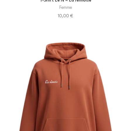
T-Shirt Le N – La Nîmoise
Femme
10,00
€