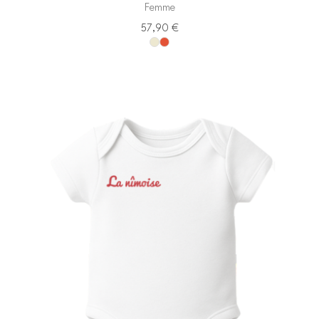
Femme
57,90
€